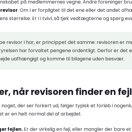
nskabet på medlemmernes vegne. Andre foreninger br
 revisor
. Om I er forpligtet til det ene eller det andet af
ns størrelse. Er I i tvivl, så tjek vedtægterne og spørg ev
ype revisor I har, er princippet det samme: revisoren e
tyrelsen har forvaltet pengene ordentligt. Derfor er det e
bejde uafhængigt og komme til bilagene uden besvær.
r, når revisoren finder en fej
noget, der ser forkert ud, følger typisk et forløb i nogenlu
t er en helt normal del af arbejdet.
r fejlen.
Er der virkelig en fejl, eller mangler der bare et 