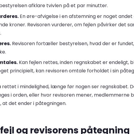
bestyrelsen afklare tvivlen på et par minutter.
rderes.
En øre-afvigelse i en afstemning er noget ande
nde kroner. Revisoren vurderer, om fejlen påvirker det sa
.
eres.
Revisoren fortæller bestyrelsen, hvad der er fundet
ke.
omtales.
Kan fejlen rettes, inden regnskabet er endeligt, bl
oget principielt, kan revisoren omtale forholdet i sin påteg
tså rettet i mindelighed, længe før nogen ser regnskabet. De
inges i orden, eller hvor revisoren mener, medlemmerne 
t det ender i påtegningen.
fejl og revisorens påtegning