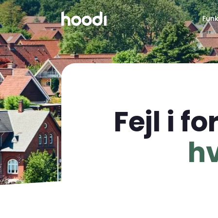
Funk
Fejl i 
hv