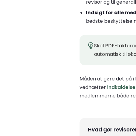
revisor og til genera
Indsigt for alle m
bedste beskyttelse mo
Skal PDF-fakturae
automatisk til øk
Måden at gøre det på i
vedhæfter
indkaldelse
medlemmerne både regns
Hvad gør revisoren