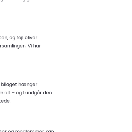
n, og fejl bliver
rsamlingen. Vi har
år bilaget hænger
 alt – og I undgår den
kede.
revisor og medlemmer kan