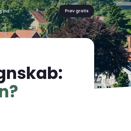
g ind
Prøv gratis
egnskab:
en?