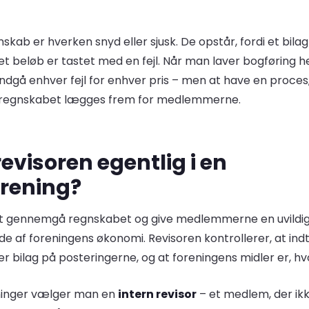
egnskab er hverken snyd eller sjusk. De opstår, fordi et bil
 et beløb er tastet med en fejl. Når man laver bogføring he
undgå enhver fejl for enhver pris – men at have en proces,
en regnskabet lægges frem for medlemmerne.
evisoren egentlig i en
rening?
t gennemgå regnskabet og give medlemmerne en uvildig 
ede af foreningens økonomi. Revisoren kontrollerer, at in
er bilag på posteringerne, og at foreningens midler er, h
ninger vælger man en
intern revisor
– et medlem, der ikk