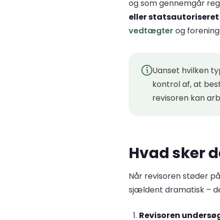
og som gennemgår reg
eller statsautoriseret
vedtægter
og foreninge
Uanset hvilken t
kontrol af, at bes
revisoren kan ar
Hvad sker de
Når revisoren støder på 
sjældent dramatisk – de
Revisoren undersøge