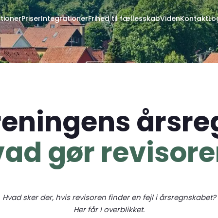
tioner
Priser
Integrationer
Frihed til fællesskab
Viden
Kontakt
Lo
foreningens årsr
ad gør revisor
Hvad sker der, hvis revisoren finder en fejl i årsregnskabet?
Her får I overblikket.