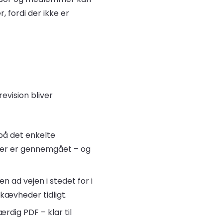
r, fordi der ikke er
evision bliver
på det enkelte
d der er gennemgået – og
 ad vejen i stedet for i
skævheder tidligt.
rdig PDF – klar til