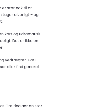
r er stor nok til at
tager alvorligt – og
t.
den kort og udramatisk.
eligt. Det er ikke en
r.
 og vedtægter. Har I
sor eller find generel
t. Tre ting gør en stor