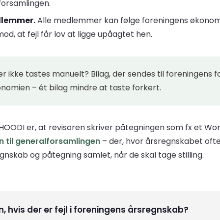
lforsamlingen.
edlemmer.
Alle medlemmer kan følge foreningens økonom
d, at fejl får lov at ligge upåagtet hen.
r ikke tastes manuelt? Bilag, der sendes til foreningens 
onomien – ét bilag mindre at taste forkert.
 HOODI er, at revisoren skriver påtegningen som fx et W
n til generalforsamlingen
– der, hvor årsregnskabet ofte
kab og påtegning samlet, når de skal tage stilling.
, hvis der er fejl i foreningens årsregnskab?