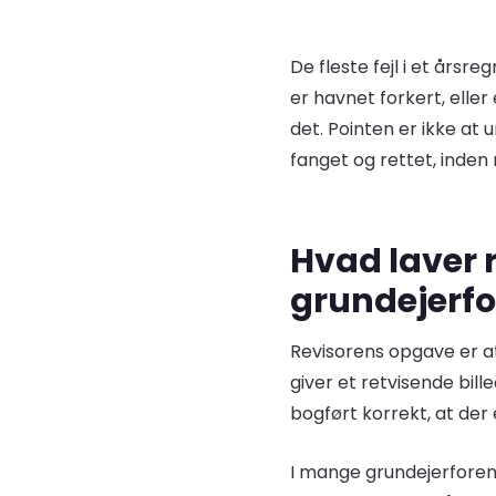
De fleste fejl i et årsr
er havnet forkert, eller
det. Pointen er ikke at 
fanget og rettet, ind
Hvad laver r
grundejerfo
Revisorens opgave er a
giver et retvisende bill
bogført korrekt, at der 
I mange grundejerfore