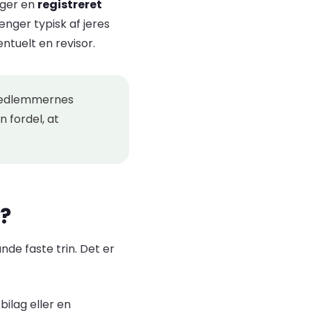
uger en
registreret
hænger typisk af jeres
entuelt en revisor.
r medlemmernes
n fordel, at
l?
nde faste trin. Det er
bilag eller en