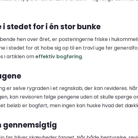
i stedet for i én stor bunke
bende hen over året, er posteringerne friske i hukommelse
 stedet for at hobe sig op til en travl uge før generalfo
s i artiklen om
effektiv bogføring
.
lagene
ing er selve rygraden i et regnskab, der kan revideres. N
, kan revisoren følge pengene uden at skulle spørge om
or et beløb er bogført, men ingen kan huske hvad det dæk
 gennemsigtig
e, jo før bliver skævheder fanget. Når både bestyrelse, 