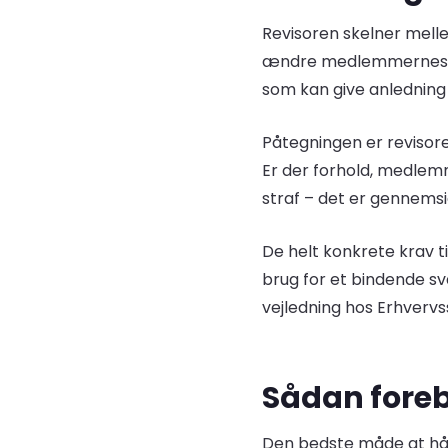
Revisoren skelner mell
ændre medlemmernes opf
som kan give anledning 
Påtegningen er revisoren
Er der forhold, medlemm
straf – det er gennemsi
De helt konkrete krav t
brug for et bindende sva
vejledning hos Erhverv
Sådan foreb
Den bedste måde at hånd