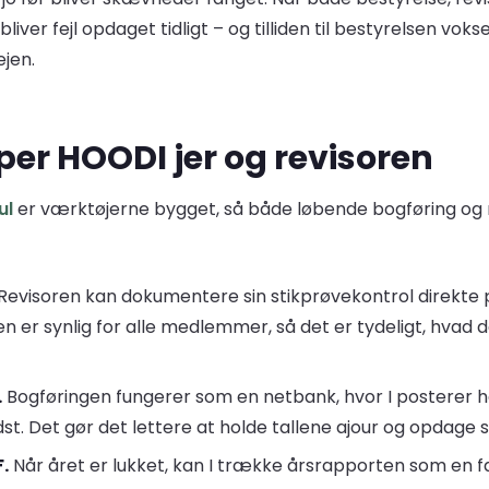
iver fejl opdaget tidligt – og tilliden til bestyrelsen vokse
ejen.
er HOODI jer og revisoren
ul
er værktøjerne bygget, så både løbende bogføring og r
Revisoren kan dokumentere sin stikprøvekontrol direkte 
len er synlig for alle medlemmer, så det er tydeligt, hva
.
Bogføringen fungerer som en netbank, hvor I posterer hen
dst. Det gør det lettere at holde tallene ajour og opdage 
.
Når året er lukket, kan I trække årsrapporten som en fæ