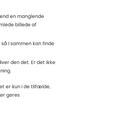
t end en manglende
mlede billede af
, så I sammen kan finde
iver den det. Er det ikke
ning.
t er kun i de tilfælde,
bør gøres