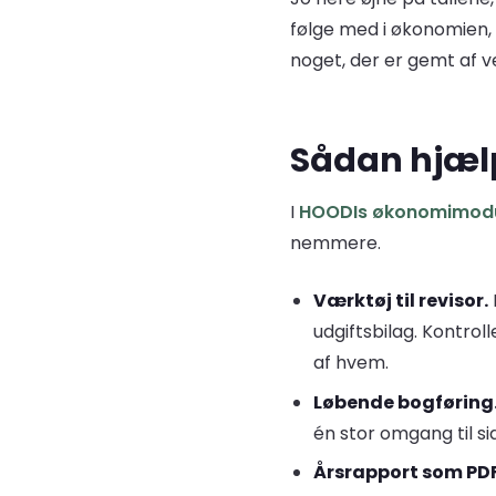
følge med i økonomien, bl
noget, der er gemt af v
Sådan hjælp
I
HOODIs økonomimod
nemmere.
Værktøj til revisor.
udgiftsbilag. Kontrol
af hvem.
Løbende bogføring
én stor omgang til si
Årsrapport som PDF