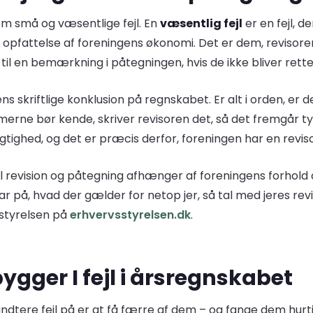
em små og væsentlige fejl. En
væsentlig fejl
er en fejl, de
attelse af foreningens økonomi. Det er dem, revisoren 
til en bemærkning i påtegningen, hvis de ikke bliver rette
s skriftlige konklusion på regnskabet. Er alt i orden, er 
erne bør kende, skriver revisoren det, så det fremgår tyd
gtighed, og det er præcis derfor, foreningen har en reviso
il revision og påtegning afhænger af foreningens forhold
r på, hvad der gælder for netop jer, så tal med jeres revi
sstyrelsen på
erhvervsstyrelsen.dk
.
ygger I fejl i årsregnskabet
tere fejl på er at få færre af dem – og fange dem hurtig