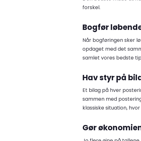
forskel.
Bogfør løbende 
Når bogføringen sker lø
opdaget med det samme i
samlet vores bedste tip
Hav styr på bi
Et bilag på hver poster
sammen med posteringen
klassiske situation, hv
Gør økonomien
Jo flere øjne på tallen